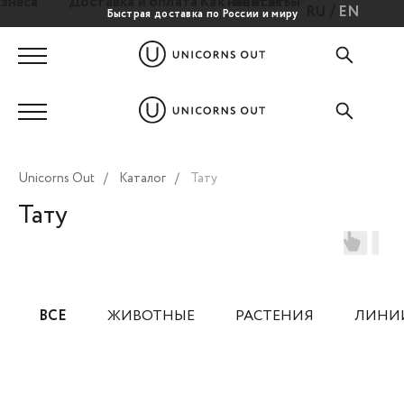
знеса
Доставка и оплата
Как наносить
Контакты
/
RU
EN
Быстрая доставка по России и миру
Unicorns Out
/
Каталог
/
Тату
Тату
ВСЕ
ЖИВОТНЫЕ
РАСТЕНИЯ
ЛИНИ